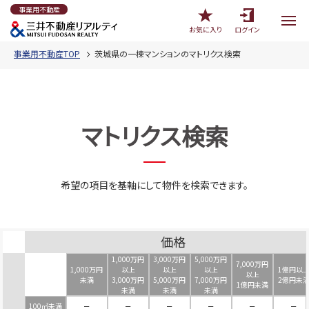
事業用不動産
お気に入り
ログイン
事業用不動産TOP
茨城県の一棟マンションのマトリクス検索
マトリクス検索
希望の項目を基軸にして物件を検索できます。
価格
1,000万円
3,000万円
5,000万円
7,000万円
1,000万円
以上
以上
以上
1億円以
以上
未満
3,000万円
5,000万円
7,000万円
2億円未
1億円未満
未満
未満
未満
100㎡未満
－
－
－
－
－
－