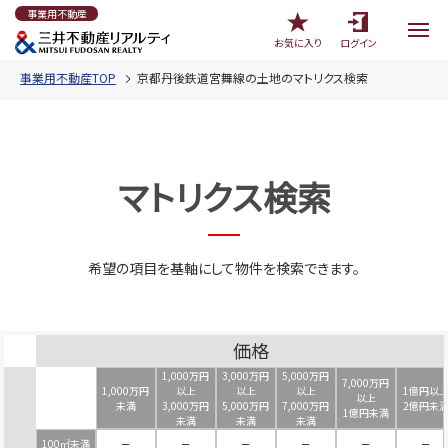
事業用不動産
お気に入り
ログイン
事業用不動産TOP
京都丹後鉄道宮舞線の土地のマトリクス検索
マトリクス検索
希望の項目を基軸にして物件を検索できます。
価格
1,000万円
3,000万円
5,000万円
7,000万円
1,000万円
以上
以上
以上
1億円以
以上
未満
3,000万円
5,000万円
7,000万円
2億円未
1億円未満
未満
未満
未満
100㎡未満
－
－
－
－
－
－