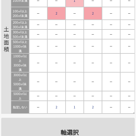
100㎡未満
－
－
1
－
－
－
100㎡以上
－
2
－
2
－
－
200㎡未満
200㎡以上
－
－
－
－
－
－
300㎡未満
土地面積
300㎡以上
－
－
－
－
－
－
500㎡未満
500㎡以上
－
－
－
－
－
－
1000㎡未
満
1000㎡以
上
－
－
－
－
－
－
3000㎡未
満
3000㎡以
上
－
－
－
－
－
－
5000㎡未
満
5000㎡以
－
－
－
－
－
－
上
指定しない
－
2
1
2
－
－
軸選択