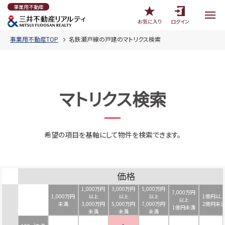
事業用不動産
お気に入り
ログイン
事業用不動産TOP
名鉄瀬戸線の戸建のマトリクス検索
マトリクス検索
希望の項目を基軸にして物件を検索できます。
価格
1,000万円
3,000万円
5,000万円
7,000万円
1,000万円
以上
以上
以上
1億円以
以上
未満
3,000万円
5,000万円
7,000万円
2億円未
1億円未満
未満
未満
未満