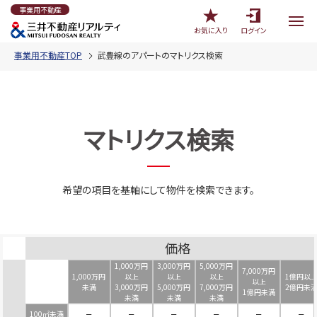
事業用不動産
お気に入り
ログイン
事業用不動産TOP
武豊線のアパートのマトリクス検索
マトリクス検索
希望の項目を基軸にして物件を検索できます。
価格
1,000万円
3,000万円
5,000万円
7,000万円
1,000万円
以上
以上
以上
1億円以
以上
未満
3,000万円
5,000万円
7,000万円
2億円未
1億円未満
未満
未満
未満
100㎡未満
－
－
－
－
－
－