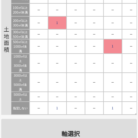
100㎡以上
－
－
－
－
－
－
200㎡未満
200㎡以上
－
1
－
－
－
－
300㎡未満
土地面積
300㎡以上
－
－
－
－
－
－
500㎡未満
500㎡以上
－
－
－
－
1
－
1000㎡未
満
1000㎡以
上
－
－
－
－
－
－
3000㎡未
満
3000㎡以
上
－
－
－
－
－
－
5000㎡未
満
5000㎡以
－
－
－
－
－
－
上
指定しない
－
1
－
－
1
－
軸選択