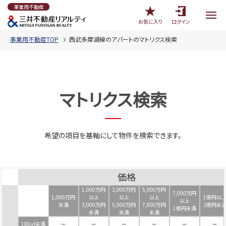
事業用不動産
お気に入り
ログイン
事業用不動産TOP
西武多摩湖線のアパートのマトリクス検索
マトリクス検索
希望の項目を基軸にして物件を検索できます。
価格
1,000万円
3,000万円
5,000万円
7,000万円
1,000万円
以上
以上
以上
1億円以
以上
未満
3,000万円
5,000万円
7,000万円
2億円未
1億円未満
未満
未満
未満
100㎡未満
－
－
－
－
－
－