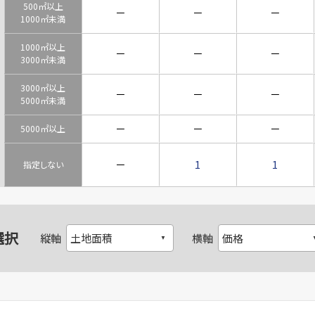
500㎡以上
－
－
－
1000㎡未満
1000㎡以上
－
－
－
3000㎡未満
3000㎡以上
－
－
－
5000㎡未満
－
－
－
5000㎡以上
－
1
1
指定しない
選択
縦軸
横軸