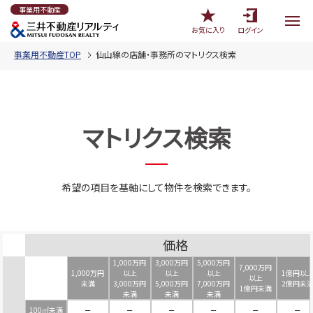
事業用不動産
お気に入り
ログイン
事業用不動産TOP
仙山線の店舗・事務所のマトリクス検索
マトリクス検索
希望の項目を基軸にして物件を検索できます。
価格
1,000万円
3,000万円
5,000万円
7,000万円
1,000万円
以上
以上
以上
1億円以
以上
未満
3,000万円
5,000万円
7,000万円
2億円未
1億円未満
未満
未満
未満
100㎡未満
－
－
－
－
－
－