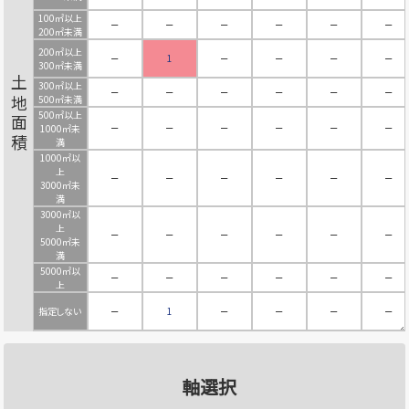
100㎡以上
－
－
－
－
－
－
200㎡未満
200㎡以上
－
1
－
－
－
－
300㎡未満
土地面積
300㎡以上
－
－
－
－
－
－
500㎡未満
500㎡以上
－
－
－
－
－
－
1000㎡未
満
1000㎡以
上
－
－
－
－
－
－
3000㎡未
満
3000㎡以
上
－
－
－
－
－
－
5000㎡未
満
5000㎡以
－
－
－
－
－
－
上
指定しない
－
1
－
－
－
－
軸選択