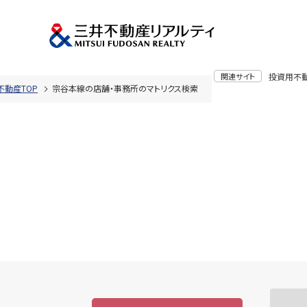
関連サイト
投資用不
不動産TOP
宗谷本線の店舗・事務所のマトリクス検索