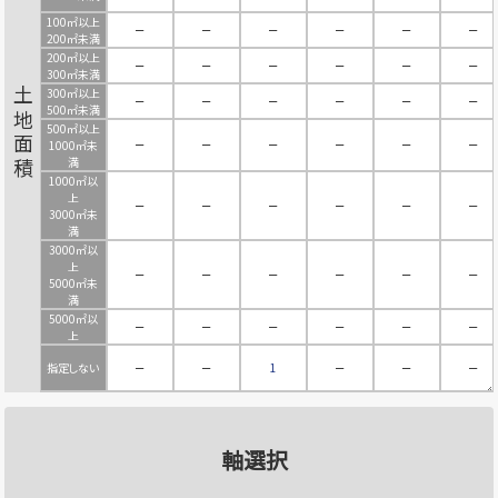
100㎡以上
－
－
－
－
－
－
200㎡未満
200㎡以上
－
－
－
－
－
－
300㎡未満
300㎡以上
土地面積
－
－
－
－
－
－
500㎡未満
500㎡以上
－
－
－
－
－
－
1000㎡未
満
1000㎡以
上
－
－
－
－
－
－
3000㎡未
満
3000㎡以
上
－
－
－
－
－
－
5000㎡未
満
5000㎡以
－
－
－
－
－
－
上
指定しない
－
－
1
－
－
－
軸選択