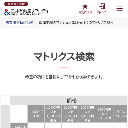
事業用不動産
お気に入り
ログイン
事業用不動産TOP
函館本線のマンション（区分所有）のマトリクス検索
マトリクス検索
希望の項目を基軸にして物件を検索できます。
価格
1,000万円
3,000万円
5,000万円
7,000万円
1,000万円
以上
以上
以上
1億円以
以上
未満
3,000万円
5,000万円
7,000万円
2億円未
1億円未満
未満
未満
未満
100㎡未満
－
－
－
－
－
－