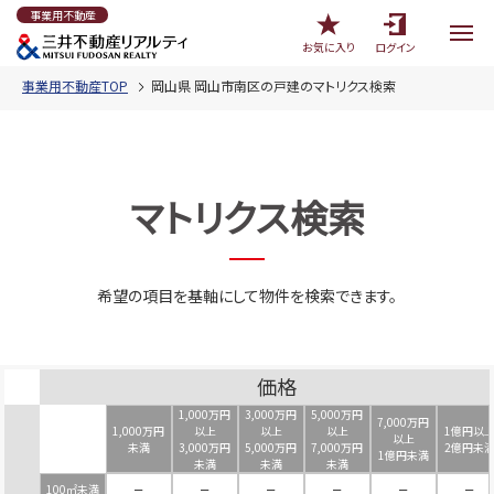
事業用不動産
お気に入り
ログイン
事業用不動産TOP
岡山県 岡山市南区の戸建のマトリクス検索
マトリクス検索
希望の項目を基軸にして物件を検索できます。
価格
1,000万円
3,000万円
5,000万円
7,000万円
1,000万円
以上
以上
以上
1億円以
以上
未満
3,000万円
5,000万円
7,000万円
2億円未
1億円未満
未満
未満
未満
100㎡未満
－
－
－
－
－
－