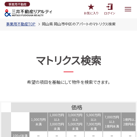
事業用不動産
お気に入り
ログイン
事業用不動産TOP
岡山県 岡山市中区のアパートのマトリクス検索
マトリクス検索
希望の項目を基軸にして物件を検索できます。
価格
1,000万円
3,000万円
5,000万円
7,000万円
1,000万円
以上
以上
以上
1億円以
以上
未満
3,000万円
5,000万円
7,000万円
2億円未
1億円未満
未満
未満
未満
100㎡未満
－
－
－
－
－
－