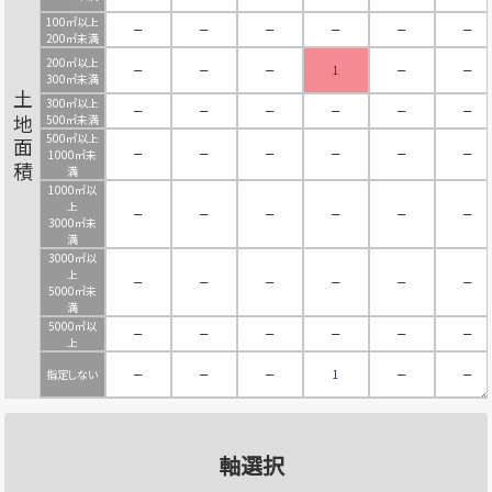
100㎡以上
－
－
－
－
－
－
200㎡未満
200㎡以上
－
－
－
1
－
－
300㎡未満
土地面積
300㎡以上
－
－
－
－
－
－
500㎡未満
500㎡以上
－
－
－
－
－
－
1000㎡未
満
1000㎡以
上
－
－
－
－
－
－
3000㎡未
満
3000㎡以
上
－
－
－
－
－
－
5000㎡未
満
5000㎡以
－
－
－
－
－
－
上
指定しない
－
－
－
1
－
－
軸選択