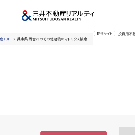
関連サイト
投資用不
産TOP
兵庫県 西宮市のその他建物のマトリクス検索