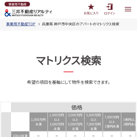
事業用不動産
お気に入り
ログイン
事業用不動産TOP
兵庫県 神戸市中央区のアパートのマトリクス検索
マトリクス検索
希望の項目を基軸にして物件を検索できます。
価格
1,000万円
3,000万円
5,000万円
7,000万円
1,000万円
以上
以上
以上
1億円以
以上
未満
3,000万円
5,000万円
7,000万円
2億円未
1億円未満
未満
未満
未満
100㎡未満
－
－
－
－
－
－