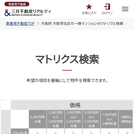
事業用不動産
お気に入り
ログイン
事業用不動産TOP
大阪府 大阪市北区の一棟マンションのマトリクス検索
マトリクス検索
希望の項目を基軸にして物件を検索できます。
価格
1,000万円
3,000万円
5,000万円
7,000万円
1,000万円
以上
以上
以上
1億円以
以上
未満
3,000万円
5,000万円
7,000万円
2億円未
1億円未満
未満
未満
未満
100㎡未満
－
－
－
－
－
－