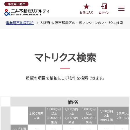
事業用不動産
お気に入り
ログイン
事業用不動産TOP
大阪府 大阪市都島区の一棟マンションのマトリクス検索
マトリクス検索
希望の項目を基軸にして物件を検索できます。
価格
1,000万円
3,000万円
5,000万円
7,000万円
1,000万円
以上
以上
以上
1億円以
以上
未満
3,000万円
5,000万円
7,000万円
2億円未
1億円未満
未満
未満
未満
100㎡未満
－
－
－
－
－
－