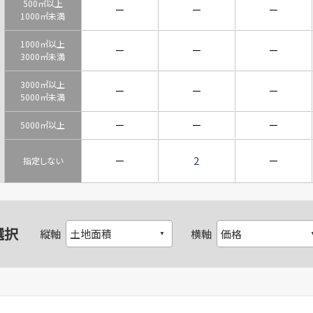
500㎡以上
－
－
－
1000㎡未満
1000㎡以上
－
－
－
3000㎡未満
3000㎡以上
－
－
－
5000㎡未満
－
－
－
5000㎡以上
－
2
－
指定しない
選択
縦軸
横軸