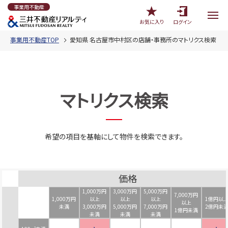
事業用不動産
お気に入り
ログイン
事業用不動産TOP
愛知県 名古屋市中村区の店舗・事務所のマトリクス検索
マトリクス検索
希望の項目を基軸にして物件を検索できます。
価格
1,000万円
3,000万円
5,000万円
7,000万円
1,000万円
以上
以上
以上
1億円以
以上
未満
3,000万円
5,000万円
7,000万円
2億円未
1億円未満
未満
未満
未満