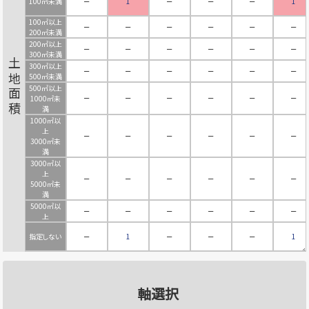
100㎡未満
－
1
－
－
－
1
100㎡以上
－
－
－
－
－
－
200㎡未満
200㎡以上
－
－
－
－
－
－
300㎡未満
土地面積
300㎡以上
－
－
－
－
－
－
500㎡未満
500㎡以上
－
－
－
－
－
－
1000㎡未
満
1000㎡以
上
－
－
－
－
－
－
3000㎡未
満
3000㎡以
上
－
－
－
－
－
－
5000㎡未
満
5000㎡以
－
－
－
－
－
－
上
指定しない
－
1
－
－
－
1
軸選択