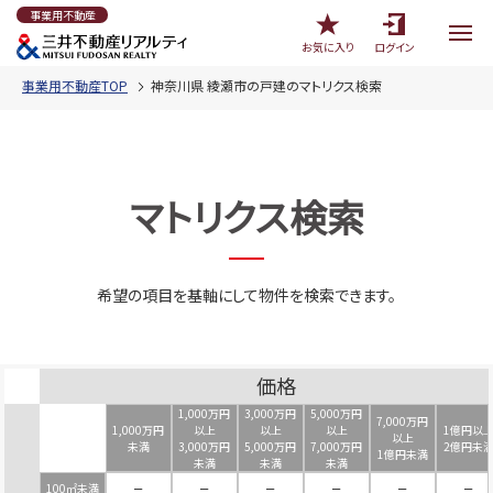
事業用不動産
お気に入り
ログイン
事業用不動産TOP
神奈川県 綾瀬市の戸建のマトリクス検索
マトリクス検索
希望の項目を基軸にして物件を検索できます。
価格
1,000万円
3,000万円
5,000万円
7,000万円
1,000万円
以上
以上
以上
1億円以
以上
未満
3,000万円
5,000万円
7,000万円
2億円未
1億円未満
未満
未満
未満
100㎡未満
－
－
－
－
－
－