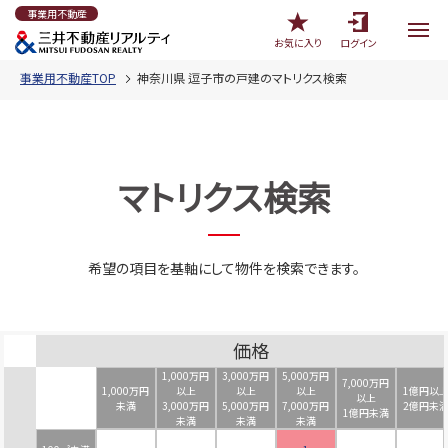
事業用不動産
お気に入り
ログイン
事業用不動産TOP
神奈川県 逗子市の戸建のマトリクス検索
マトリクス検索
希望の項目を基軸にして物件を検索できます。
価格
1,000万円
3,000万円
5,000万円
7,000万円
1,000万円
以上
以上
以上
1億円以
以上
未満
3,000万円
5,000万円
7,000万円
2億円未
1億円未満
未満
未満
未満