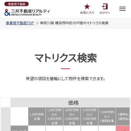
事業用不動産
お気に入り
ログイン
事業用不動産TOP
神奈川県 横浜市中区の戸建のマトリクス検索
マトリクス検索
希望の項目を基軸にして物件を検索できます。
価格
1,000万円
3,000万円
5,000万円
7,000万円
1,000万円
以上
以上
以上
1億円以
以上
未満
3,000万円
5,000万円
7,000万円
2億円未
1億円未満
未満
未満
未満