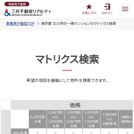
事業用不動産
お気に入り
ログイン
事業用不動産TOP
東京都 立川市の一棟マンションのマトリクス検索
マトリクス検索
希望の項目を基軸にして物件を検索できます。
価格
1,000万円
3,000万円
5,000万円
7,000万円
1,000万円
以上
以上
以上
1億円以
以上
未満
3,000万円
5,000万円
7,000万円
2億円未
1億円未満
未満
未満
未満
100㎡未満
－
－
－
－
－
－