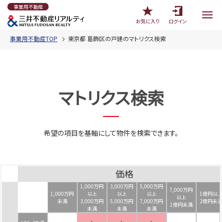
事業用不動産
お気に入り
ログイン
事業用不動産TOP
東京都 葛飾区の戸建のマトリクス検索
マトリクス検索
希望の項目を基軸にして物件を検索できます。
価格
1,000万円
3,000万円
5,000万円
7,000万円
1,000万円
以上
以上
以上
1億円以
以上
未満
3,000万円
5,000万円
7,000万円
2億円未
1億円未満
未満
未満
未満