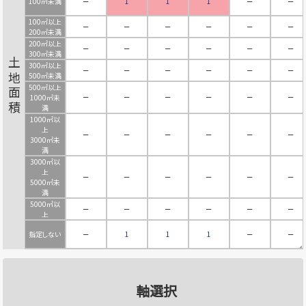
100㎡未満
－
1
1
1
－
－
100㎡以上
－
－
－
－
－
－
200㎡未満
200㎡以上
－
－
－
－
－
－
300㎡未満
土地面積
300㎡以上
－
－
－
－
－
－
500㎡未満
500㎡以上
－
－
－
－
－
－
1000㎡未
満
1000㎡以
上
－
－
－
－
－
－
3000㎡未
満
3000㎡以
上
－
－
－
－
－
－
5000㎡未
満
5000㎡以
－
－
－
－
－
－
上
指定しない
－
1
1
1
－
－
軸選択