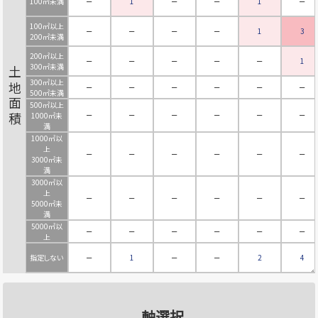
100㎡未満
－
1
－
－
1
－
100㎡以上
－
－
－
－
1
3
200㎡未満
200㎡以上
－
－
－
－
－
1
300㎡未満
土地面積
300㎡以上
－
－
－
－
－
－
500㎡未満
500㎡以上
－
－
－
－
－
－
1000㎡未
満
1000㎡以
上
－
－
－
－
－
－
3000㎡未
満
3000㎡以
上
－
－
－
－
－
－
5000㎡未
満
5000㎡以
－
－
－
－
－
－
上
指定しない
－
1
－
－
2
4
軸選択