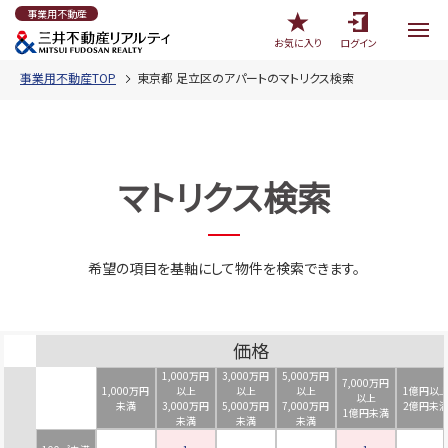
事業用不動産
お気に入り
ログイン
事業用不動産TOP
東京都 足立区のアパートのマトリクス検索
マトリクス検索
希望の項目を基軸にして物件を検索できます。
価格
1,000万円
3,000万円
5,000万円
7,000万円
1,000万円
以上
以上
以上
1億円以
以上
未満
3,000万円
5,000万円
7,000万円
2億円未
1億円未満
未満
未満
未満