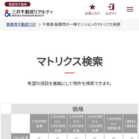
事業用不動産
お気に入り
ログイン
事業用不動産TOP
千葉県 船橋市の一棟マンションのマトリクス検索
マトリクス検索
希望の項目を基軸にして物件を検索できます。
価格
1,000万円
3,000万円
5,000万円
7,000万円
1,000万円
以上
以上
以上
1億円以
以上
未満
3,000万円
5,000万円
7,000万円
2億円未
1億円未満
未満
未満
未満
100㎡未満
－
－
－
－
－
－