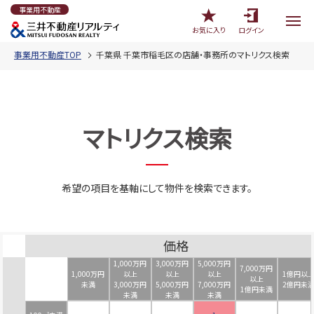
事業用不動産
お気に入り
ログイン
事業用不動産TOP
千葉県 千葉市稲毛区の店舗・事務所のマトリクス検索
マトリクス検索
希望の項目を基軸にして物件を検索できます。
価格
1,000万円
3,000万円
5,000万円
7,000万円
1,000万円
以上
以上
以上
1億円以
以上
未満
3,000万円
5,000万円
7,000万円
2億円未
1億円未満
未満
未満
未満