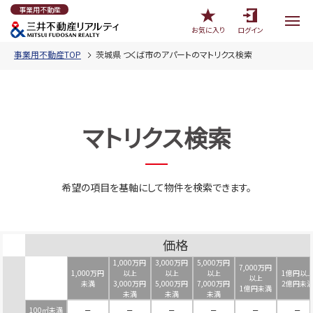
事業用不動産
お気に入り
ログイン
事業用不動産TOP
茨城県 つくば市のアパートのマトリクス検索
マトリクス検索
希望の項目を基軸にして物件を検索できます。
価格
1,000万円
3,000万円
5,000万円
7,000万円
1,000万円
以上
以上
以上
1億円以
以上
未満
3,000万円
5,000万円
7,000万円
2億円未
1億円未満
未満
未満
未満
100㎡未満
－
－
－
－
－
－