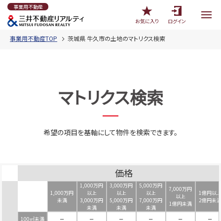
事業用不動産
お気に入り
ログイン
事業用不動産TOP
茨城県 牛久市の土地のマトリクス検索
マトリクス検索
希望の項目を基軸にして物件を検索できます。
価格
1,000万円
3,000万円
5,000万円
7,000万円
1,000万円
以上
以上
以上
1億円以
以上
未満
3,000万円
5,000万円
7,000万円
2億円未
1億円未満
未満
未満
未満
100㎡未満
－
－
－
－
－
－