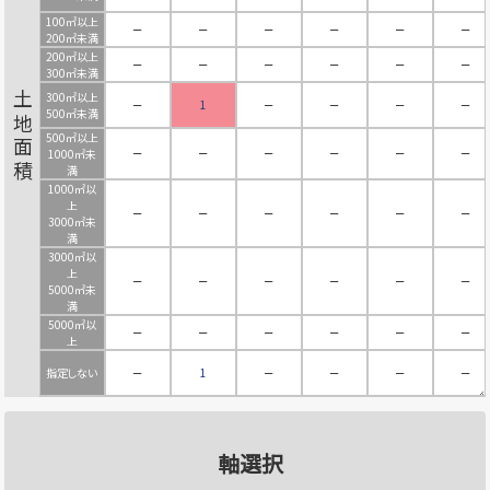
100㎡以上
－
－
－
－
－
－
200㎡未満
200㎡以上
－
－
－
－
－
－
300㎡未満
300㎡以上
土地面積
－
1
－
－
－
－
500㎡未満
500㎡以上
－
－
－
－
－
－
1000㎡未
満
1000㎡以
上
－
－
－
－
－
－
3000㎡未
満
3000㎡以
上
－
－
－
－
－
－
5000㎡未
満
5000㎡以
－
－
－
－
－
－
上
指定しない
－
1
－
－
－
－
軸選択