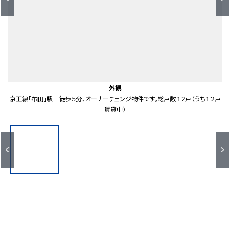
間取り図
キッチン
その他
その他
その他
その他
外観
外観
外観
外観
外観
外観
室内
室内
室内
室内
第一種低層住居専用地域の閑静な住宅街。南東側約５ｍ・北西側約４ｍの２方向
京王線「布田」駅 徒歩５分、オーナーチェンジ物件です。総戸数１２戸（うち１２戸
多摩川に近く、緑豊かな環境が整っています
全居室にロフト、全居室南向きです
に接道しており陽当り良好です
賃貸中）