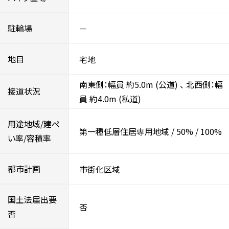
駐輪場
－
地目
宅地
南東側：幅員 約5.0m
(公道)
、
北西側：幅
接道状況
員 約4.0m
(私道)
用途地域/建ぺ
第一種低層住居専用地域
/
50%
/
100%
い率/容積率
都市計画
市街化区域
国土法届出要
否
否