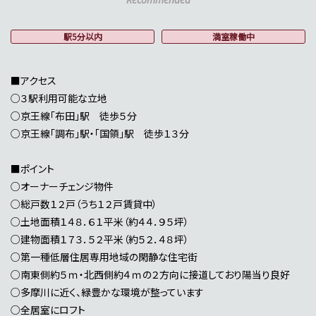
駅5分以内
満室稼働中
■アクセス
○３駅利用可能な立地
○京王線「布田」駅 徒歩５分
○京王線「調布」駅・「国領」駅 徒歩１３分
■ポイント
○オーナーチェンジ物件
○総戸数１２戸（うち１２戸賃貸中）
○土地面積１４８．６１平米（約４４．９５坪）
○建物面積１７３．５２平米（約５２．４８坪）
○第一種低層住居専用地域の閑静な住宅街
○南東側約５ｍ・北西側約４ｍの２方向に接道しており陽当り良好
○多摩川に近く、緑豊かな環境が整っています
○全居室にロフト