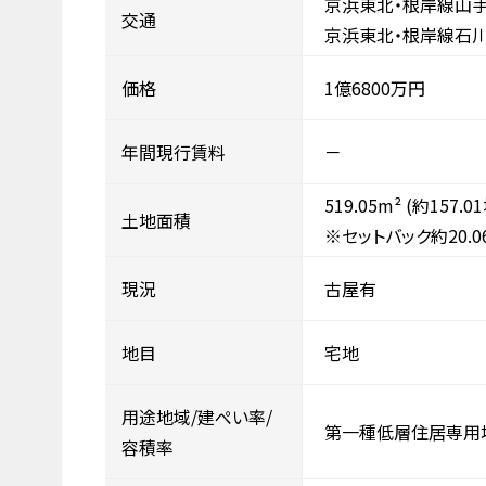
京浜東北・根岸線山手
交通
京浜東北・根岸線石川
価格
1億6800万円
年間現行賃料
－
519.05m²
(約157.0
土地面積
※セットバック約20.0
現況
古屋有
地目
宅地
用途地域/建ぺい率/
第一種低層住居専用
容積率