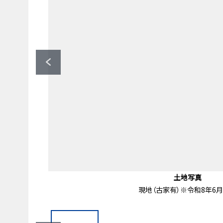
プチマルシェフジ山元町店（約6
横浜市立仲尾台中学校（約72
横浜市立山元小学校（約54
柏葉公園（約20ｍ）
前面道路含む外観
土地写真
土地写真
土地写真
土地写真
地形図
現地（古家有）※令和8年6
現地（古家有）※令和8年6
現地※令和8年6月撮影
現地※令和8年6月撮影
前面道路