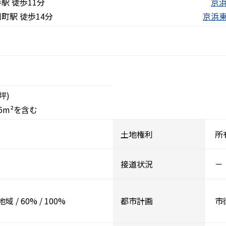
駅 徒歩11分
京浜
町駅 徒歩14分
京浜東
1坪)
6m²を含む
土地権利
所
接道状況
－
地域
/
60%
/
100%
都市計画
市