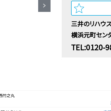
三井のリハウ
横浜元町セン
TEL:0120-9
西竹之丸