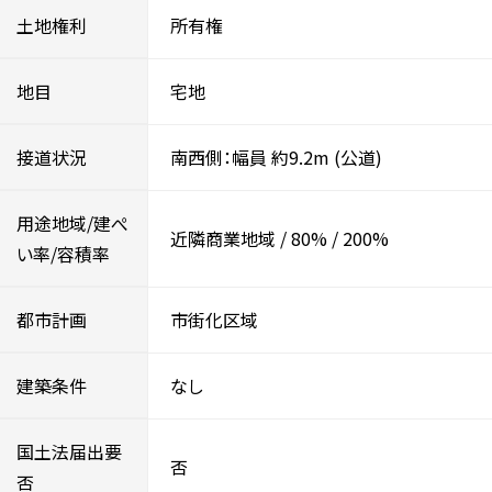
土地権利
所有権
地目
宅地
接道状況
南西側：幅員 約9.2m
(公道)
用途地域/建ぺ
近隣商業地域
/
80%
/
200%
い率/容積率
都市計画
市街化区域
建築条件
なし
国土法届出要
否
否