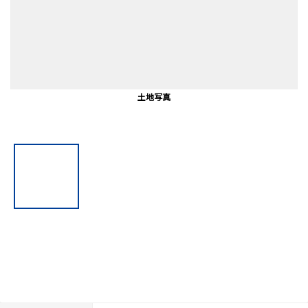
前面道路含む外観
前面道路含む外観
土地写真
土地写真
地形図