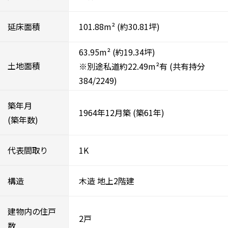
延床面積
101.88m²
(約30.81坪)
63.95m²
(約19.34坪)
土地面積
※別途私道約22.49m²有
(共有持分
384/2249)
築年月
1964年12月築
(築61年)
(築年数)
代表間取り
1K
構造
木造
地上2階建
建物内の住戸
2戸
数