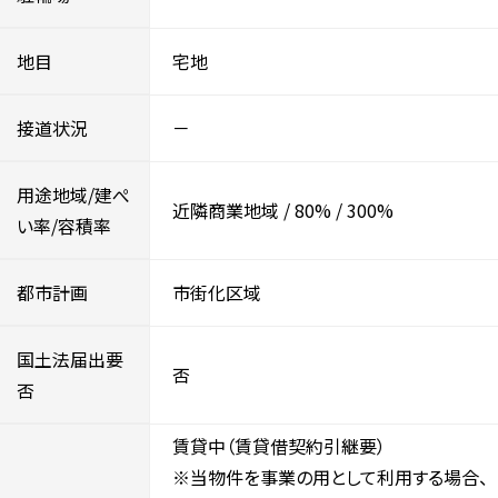
地目
宅地
接道状況
－
用途地域/建ぺ
近隣商業地域
/
80%
/
300%
い率/容積率
都市計画
市街化区域
国土法届出要
否
否
賃貸中（賃貸借契約引継要）
※当物件を事業の用として利用する場合、