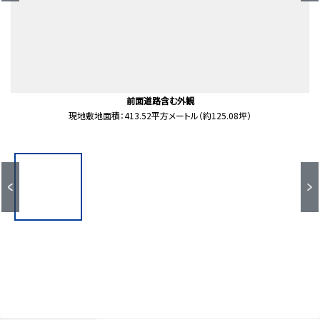
サンヨネ魚町本店（約1700ｍ）
前面道路含む外観
前面道路含む外観
土地写真
土地写真
土地写真
地形図
現地下地小学校まで徒歩6分の距離にあり、通学しやすい立地です。北部中学校ま
現地下地公園まで徒歩6分の距離にあり、子育て世帯にも暮らしやすい住環境で
現地敷地面積：413.52平方メートル（約125.08坪）
現地敷地面積：413.52平方メートル（約125.08坪）
徒歩22分。
前面道路
で徒歩10分にあり、毎日の通学がしやすい距離です
す。