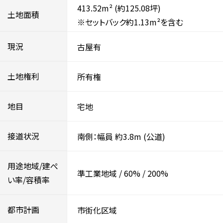
413.52m²
(約125.08坪)
土地面積
※セットバック約1.13m²を含む
現況
古屋有
土地権利
所有権
地目
宅地
接道状況
南側：幅員 約3.8m
(公道)
用途地域/建ぺ
準工業地域
/
60%
/
200%
い率/容積率
都市計画
市街化区域