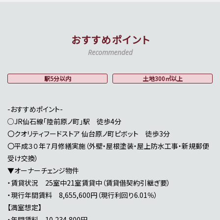
おすすめポイント
Recommended
駅5分以内
土地300㎡以上
-おすすめポイント-
○JR仙石線「陸前原ノ町」駅 徒歩4分
〇クオリティフードストア 仙台原ノ町ピボット 徒歩3分
〇平成３０年７月修繕実施（外壁・屋根塗装・屋上防水工事・新規郵便
受け交換）
▼オーナーチェンジ物件
・賃貸状況 25室中21室賃貸中（賃貸借契約引継ぎ要）
・現行年間賃料 8,655,600円（現行利回り6.01％）
【満室想定】
・年間賃料 10,234,800円