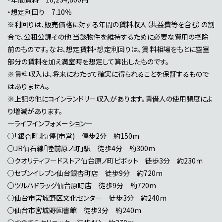
・想定利回り 7.10％
※利回りは、販売価格に対する年間の賃料収入（共益費等を含む）の割
合で、公租公課その他 当該物件を維持するために必要な費用の控除
前のものです。なお、想定賃料・想定利回りは、賃 料相場をもとに空室
部分の賃料を加え満室時を想定して算出したものです。
※賃料収入は、将来にわたって確実に得られることを保証するもので
はありません。
※上記の他にコインランドリー収入があります。賃借人の使用頻度によ
り増減があります。
―ライフインフォメーション―
○「銀杏町北」停(市営) 停歩2分 約150m
○JR仙石線「陸前原ノ町」駅 徒歩4分 約300m
○クオリティフードストア仙台原ノ町ピボット 徒歩3分 約230ｍ
○セブンイレブン仙台銀杏町店 徒歩9分 約720m
○ツルハドラッグ仙台原町店 徒歩9分 約720m
○仙台市宮城野区文化センター 徒歩3分 約240ｍ
○仙台市宮城野図書館 徒歩3分 約240ｍ