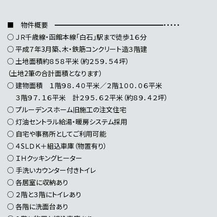
■ 物件概要 ━━━━━━━━━━━━━━━━・・・・・
○ ＪＲ千歳線・函館本線「白石」駅まで徒歩１６分
○ 平成７年3月築、木・鉄筋コンクリート造３階建
○ 土地面積約８５８平米（約２５９．５４坪）
（土地2筆の合計面積となります）
○ 建物面積 １階９８．４０平米／２階１００．０６平米
３階９７．１６平米 計２９５．６２平米（約８９．４２坪）
○ プルーデンスホーム旧施工の注文住宅
○ 灯油セントラル給湯・暖房システム採用
○ 自宅や事務所としてご利用可能
○ ４SＬＤＫ＋組込車庫（物置有り）
○ ＩＨクッキングヒーター
○ 手洗いカウンター付きトイレ
○ 各居室に収納あり
○ ２階と３階にトイレあり
○ 各階に洗面台あり