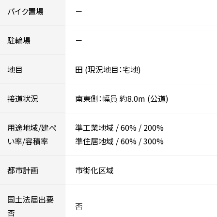
バイク置場
－
駐輪場
－
地目
田
(現況地目：宅地)
接道状況
南東側：幅員 約8.0m
(公道)
用途地域/建ぺ
準工業地域
/
60%
/
200%
い率/容積率
準住居地域
/
60%
/
300%
都市計画
市街化区域
国土法届出要
否
否