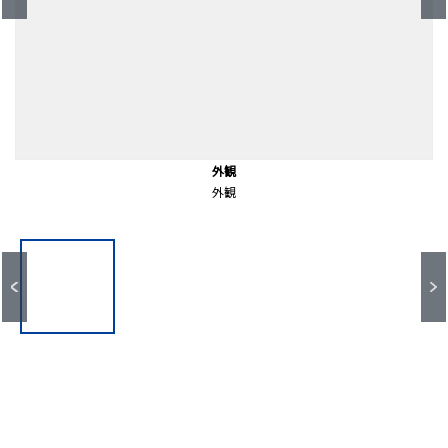
新板橋駅(都営地下鉄 三田線)（約150ｍ）
板橋駅(JR東日本 埼京線)（約310ｍ）
前面道路含む外観
前面道路含む外観
前面道路含む外観
共有部分
共有部分
外観
外観
外観
徒歩２分。
徒歩４分。
共有部分
共有部分
前面道路
前面道路
前面道路
外観
外観
外観