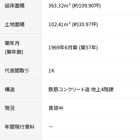
延床面積
363.32m²
(約109.90坪)
土地面積
102.41m²
(約30.97坪)
築年月
1969年6月築
(築57年)
(築年数)
代表間取り
1K
構造
鉄筋コンクリート造
地上4階建
現況
賃貸中
年間現行賃料
－