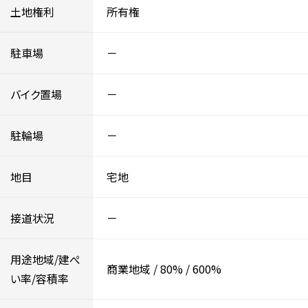
土地権利
所有権
駐車場
－
バイク置場
－
駐輪場
－
地目
宅地
接道状況
－
用途地域/建ぺ
商業地域
/
80%
/
600%
い率/容積率