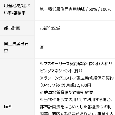
用途地域/建ぺ
第一種低層住居専用地域
/
50%
/
100%
い率/容積率
都市計画
市街化区域
国土法届出要
否
否
※マスターリース契約解除相談可（大和リ
ビングマネジメント（株））
※ランニングコスト／退去時修繕保守契約
（リペアパック）月額12,700円
※駐車場賃貸借契約書引継要
※当物件を事業の用として利用する場合、
備考
都市計画法をはじめとした各種法令の制
限等に適応する必要があります。 事業の内