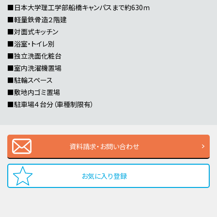
■日本大学理工学部船橋キャンパスまで約630ｍ
■軽量鉄骨造２階建
■対面式キッチン
■浴室・トイレ別
■独立洗面化粧台
■室内洗濯機置場
■駐輪スペース
■敷地内ゴミ置場
■駐車場４台分（車種制限有）
資料請求・お問い合わせ
お気に入り登録