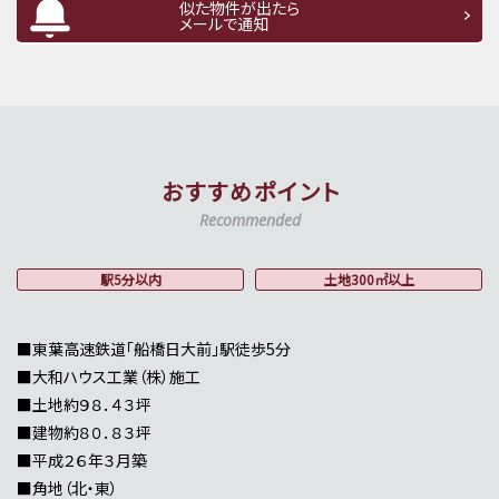
似た物件が出たら
メールで通知
おすすめポイント
Recommended
駅5分以内
土地300㎡以上
■東葉高速鉄道「船橋日大前」駅徒歩5分
■大和ハウス工業（株）施工
■土地約９８．４３坪
■建物約８０．８３坪
■平成２６年３月築
■角地（北・東）