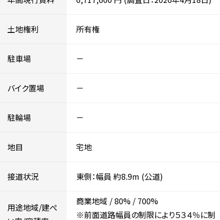
土地権利
所有権
駐車場
－
バイク置場
－
駐輪場
－
地目
宅地
接道状況
東側：幅員 約8.9m
(公道)
商業地域
/
80%
/
700%
用途地域/建ぺ
※前面道路幅員の制限により５３４％に制