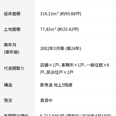
延床面積
316.32m²
(約95.68坪)
土地面積
77.43m²
(約23.42坪)
築年月
2002年3月築
(築24年)
(築年数)
店舗×1戸、事務所×1戸、一般住居×6
代表間取り
戸、民泊住戸×2戸
構造
鉄骨造
地上5階建
現況
賃貸中
年間現行賃料
6,717,600
円
(調査日：2026年4月18日)