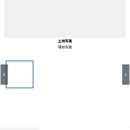
マックスバリュ今池店（約820ｍ）
大和小学校（約180ｍ）
振甫中学校（約140ｍ）
前面道路含む外観
土地写真
土地写真
土地写真
土地写真
土地写真
土地写真
地形図
現地写真
現地写真
前面道路
現地写真
現地写真
現地写真
現地写真