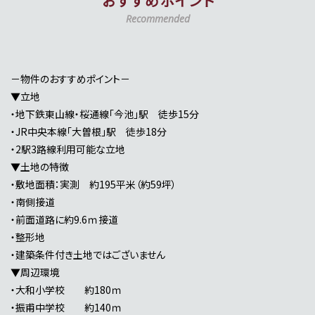
おすすめポイント
Recommended
－物件のおすすめポイント－
▼立地
・地下鉄東山線・桜通線「今池」駅 徒歩15分
・JR中央本線「大曽根」駅 徒歩18分
・2駅3路線利用可能な立地
▼土地の特徴
・敷地面積：実測 約195平米（約59坪）
・南側接道
・前面道路に約9.6ｍ接道
・整形地
・建築条件付き土地ではございません
▼周辺環境
・大和小学校 約180ｍ
・振甫中学校 約140ｍ