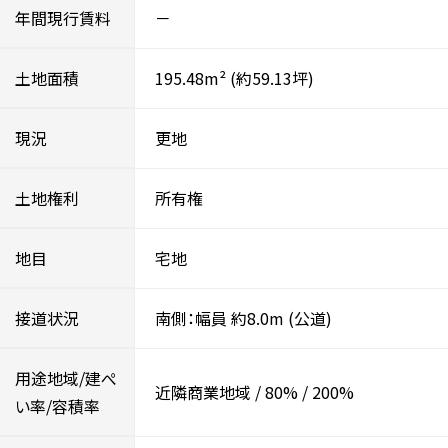
年間現行賃料
－
土地面積
195.48m²
(約59.13坪)
現況
更地
土地権利
所有権
地目
宅地
接道状況
南側：幅員 約8.0m
(公道)
用途地域/建ぺ
近隣商業地域
/
80%
/
200%
い率/容積率