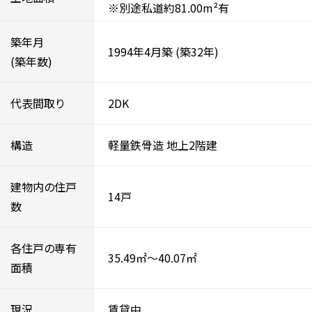
※別途私道約81.00m²有
築年月
1994年4月築
(築32年)
(築年数)
代表間取り
2DK
構造
軽量鉄骨造
地上2階建
建物内の住戸
14戸
数
各住戸の専有
35.49㎡～40.07㎡
面積
現況
賃貸中