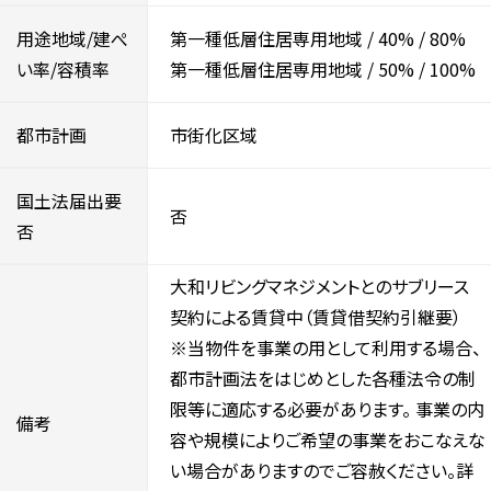
用途地域/建ぺ
第一種低層住居専用地域
/
40%
/
80%
い率/容積率
第一種低層住居専用地域
/
50%
/
100%
都市計画
市街化区域
国土法届出要
否
否
大和リビングマネジメントとのサブリース
契約による賃貸中（賃貸借契約引継要）
※当物件を事業の用として利用する場合、
都市計画法をはじめとした各種法令の制
限等に適応する必要があります。 事業の内
備考
容や規模によりご希望の事業をおこなえな
い場合がありますのでご容赦ください。詳