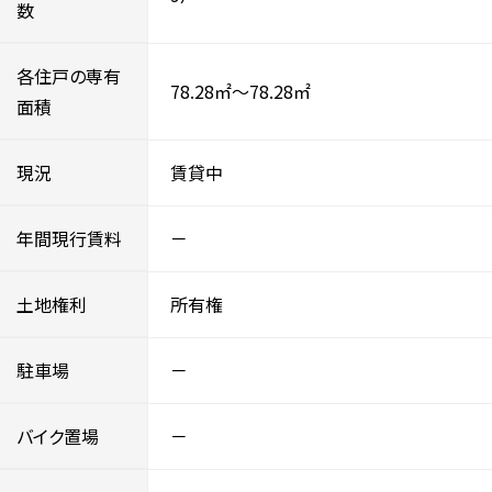
数
各住戸の専有
78.28㎡～78.28㎡
面積
現況
賃貸中
年間現行賃料
－
土地権利
所有権
駐車場
－
バイク置場
－