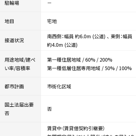
駐輪場
－
地目
宅地
南西側：幅員 約6.0m
(公道)
、
東側：幅員
接道状況
約4.0m
(公道)
用途地域/建ぺ
第一種住居地域
/
60%
/
200%
い率/容積率
第一種低層住居専用地域
/
50%
/
100%
都市計画
市街化区域
国土法届出要
否
否
賃貸中（賃貸借契約引継要）