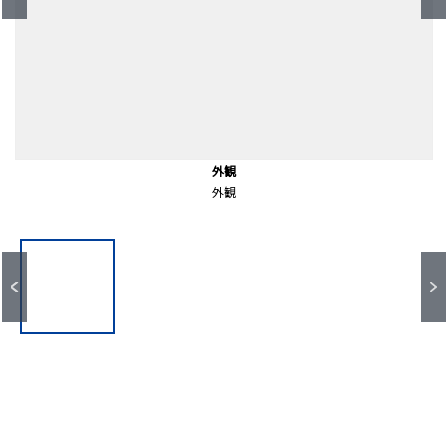
保土ヶ谷駅(JR東日本 横須賀線・湘南新宿ライン)（約780ｍ）
前面道路含む外観
前面道路含む外観
前面道路含む外観
前面道路含む外観
エントランス
エントランス
エントランス
共有部分
共有部分
共有部分
共有部分
外観
外観
外観
エントランス
エントランス
エントランス
徒歩１０分。
共有部分
共有部分
共有部分
共有部分
前面道路
前面道路
前面道路
前面道路
外観
外観
外観