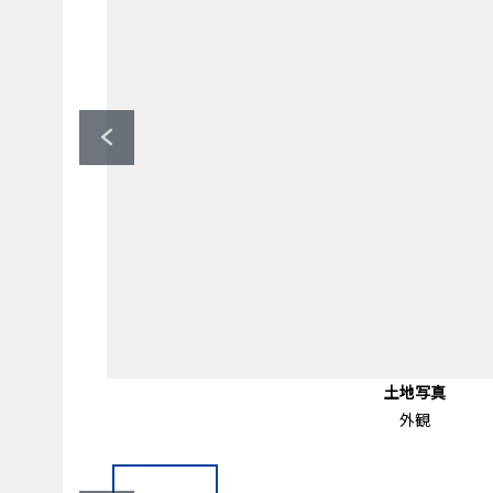
OdakyuOX梅ヶ丘店（約80
小田急線梅ヶ丘駅（約80
ワイズマート（約110ｍ
前面道路含む外観
前面道路含む外観
土地写真
土地写真
土地写真
地形図
小田急線梅ヶ丘駅
徒歩1分。
共有部分
駐車場
外観
外観
外観