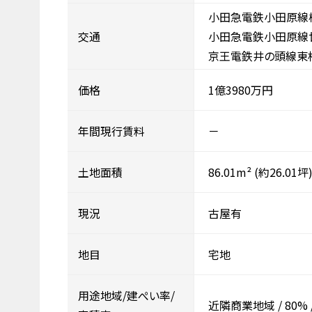
小田急電鉄小田原線梅
交通
小田急電鉄小田原線
京王電鉄井の頭線東松
価格
1億3980万円
年間現行賃料
－
土地面積
86.01m²
(約26.01坪
現況
古屋有
地目
宅地
用途地域/建ぺい率/
近隣商業地域
/
80%