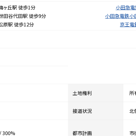
ヶ丘駅 徒歩1分
小田急電
世田谷代田駅 徒歩9分
小田急電鉄小
原駅 徒歩12分
京王電
)
土地権利
所
接道状況
北
/
300%
都市計画
市