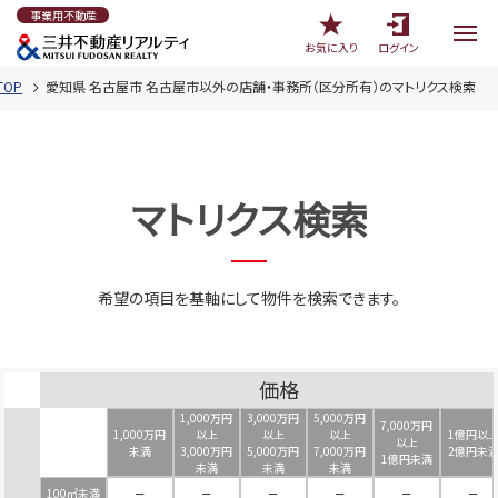
事業用不動産
お気に入り
ログイン
OP
愛知県 名古屋市 名古屋市以外の店舗・事務所（区分所有）のマトリクス検索
マトリクス検索
希望の項目を基軸にして物件を検索できます。
価格
1,000万円
3,000万円
5,000万円
7,000万円
1,000万円
以上
以上
以上
1億円以
以上
未満
3,000万円
5,000万円
7,000万円
2億円未
1億円未満
未満
未満
未満
100㎡未満
－
－
－
－
－
－