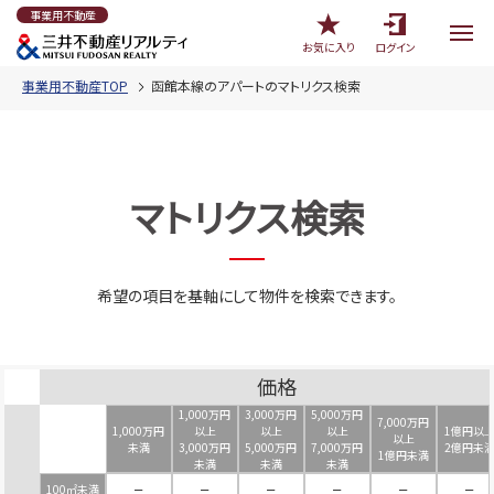
事業用不動産
お気に入り
ログイン
事業用不動産TOP
函館本線のアパートのマトリクス検索
マトリクス検索
希望の項目を基軸にして物件を検索できます。
価格
1,000万円
3,000万円
5,000万円
7,000万円
1,000万円
以上
以上
以上
1億円以
以上
未満
3,000万円
5,000万円
7,000万円
2億円未
1億円未満
未満
未満
未満
100㎡未満
－
－
－
－
－
－