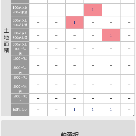
100㎡以上
－
－
－
1
－
－
200㎡未満
200㎡以上
－
－
1
－
－
－
300㎡未満
土地面積
300㎡以上
－
－
－
－
1
－
500㎡未満
500㎡以上
－
－
－
－
－
－
1000㎡未
満
1000㎡以
上
－
－
－
－
－
－
3000㎡未
満
3000㎡以
上
－
－
－
－
－
－
5000㎡未
満
5000㎡以
－
－
－
－
－
－
上
指定しない
－
－
1
1
1
－
軸選択